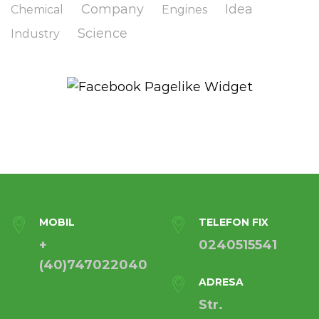
Company
Idea
Chemical
Engines
Science
Industry
MOBIL
TELEFON FIX
+
0240515541
(40)747022040
ADRESA
Str.