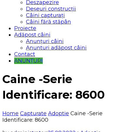
Deszapezire
Deșeuri construcții
Câini capturați
Câini fără stăpân
Proiecte
Adăpost câini
Anunțuri câini
Anunturi adăpost câini
Contact
ANUNȚURI
Caine -Serie
Identificare: 8600
Home
Capturate
Adoptie
Caine -Serie
Identificare: 8600