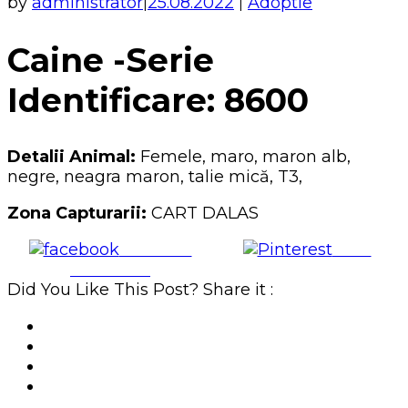
by
administrator
25.08.2022
Adoptie
|
|
Caine -Serie
Identificare: 8600
Detalii Animal:
Femele, maro, maron alb,
negre, neagra maron, talie mică, T3,
Zona Capturarii:
CART DALAS
Share on
Save
Facebook
Did You Like This Post? Share it :