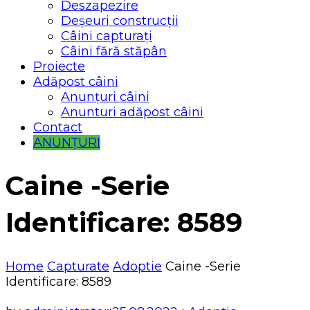
Deszapezire
Deșeuri construcții
Câini capturați
Câini fără stăpân
Proiecte
Adăpost câini
Anunțuri câini
Anunturi adăpost câini
Contact
ANUNȚURI
Caine -Serie
Identificare: 8589
Home
Capturate
Adoptie
Caine -Serie
Identificare: 8589