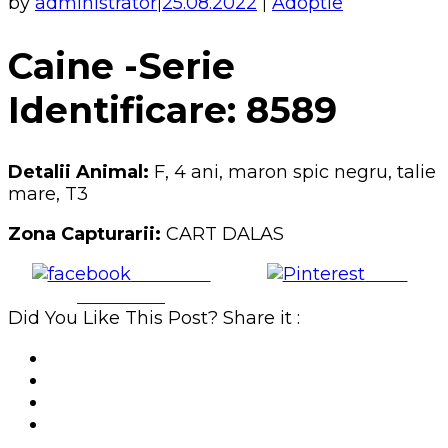
by
administrator
25.08.2022
Adoptie
|
|
Caine -Serie
Identificare: 8589
Detalii Animal:
F, 4 ani, maron spic negru, talie
mare, T3
Zona Capturarii:
CART DALAS
Share on
Save
Facebook
Did You Like This Post? Share it :