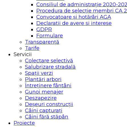
Consiliul de administrație 2020-20
Procedura de selecție membri CA 
Convocatoare și hotărâri AGA
Declaratii de avere si interese
GDPR
Formulare
Transparență
Tarife
Servicii
Colectare selectivă
Salubrizare stradală
Spații verzi
Plantări arbori
Întreținere fântâni
Gunoi menajer
Deszapezire
Deșeuri construcții
Câini capturați
Câini fără stăpân
Proiecte