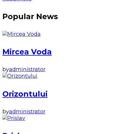
Popular News
Mircea Voda
by
administrator
Orizontului
by
administrator