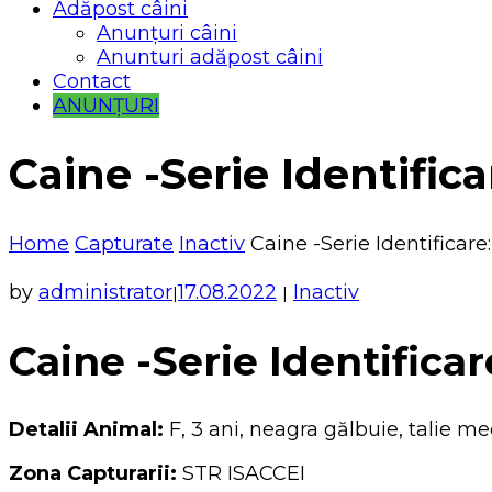
Adăpost câini
Anunțuri câini
Anunturi adăpost câini
Contact
ANUNȚURI
Caine -Serie Identifica
Home
Capturate
Inactiv
Caine -Serie Identificare
by
administrator
17.08.2022
Inactiv
|
|
Caine -Serie Identificar
Detalii Animal:
F, 3 ani, neagra gălbuie, talie me
Zona Capturarii:
STR ISACCEI