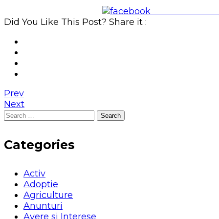
Share on Face
Did You Like This Post? Share it :
Prev
Next
Search
for:
Categories
Activ
Adoptie
Agriculture
Anunturi
Avere si Interese