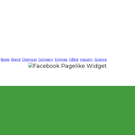
Idea
Books
Brand
Chemical
Company
Engines
Industry
Science