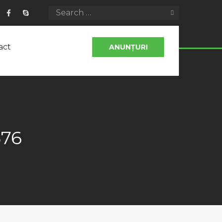
act
ANUNȚURI
576