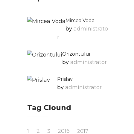
Mircea Voda
by
Administrato
R
Orizontului
by
Administrator
Prislav
by
Administrator
Tag Clound
2
2016
1
3
2017