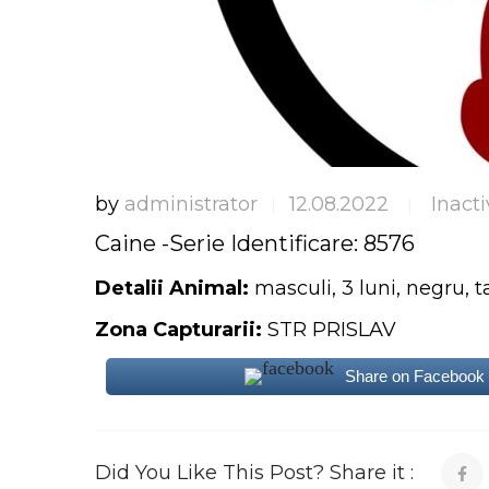
by
administrator
12.08.2022
Inacti
|
|
Caine -Serie Identificare: 8576
Detalii Animal:
masculi, 3 luni, negru, t
Zona Capturarii:
STR PRISLAV
Share on Facebook
Did You Like This Post? Share it :