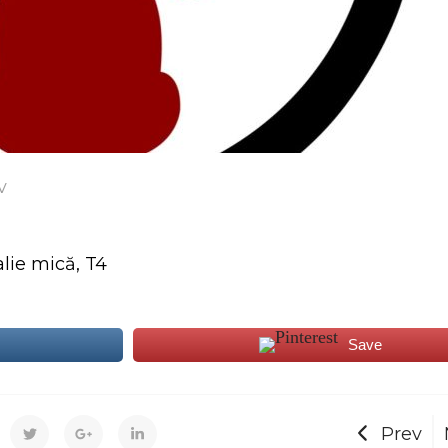
v
alie mică, T4
Save
Prev