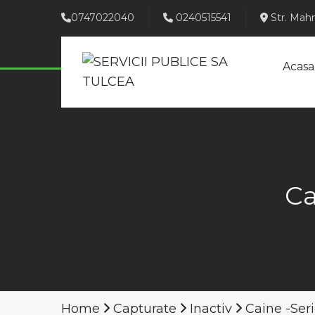
0747022040
0240515541
Str. Mahm
Acasa
Ca
Home
Capturate
Inactiv
Caine -Seri