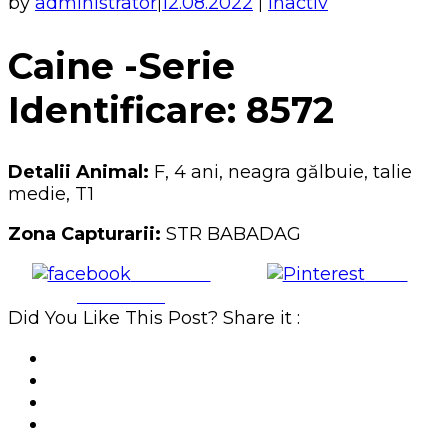
by
administrator
12.08.2022
Inactiv
|
|
Caine -Serie
Identificare: 8572
Detalii Animal:
F, 4 ani, neagra gălbuie, talie
medie, T1
Zona Capturarii:
STR BABADAG
Share on
Save
Facebook
Did You Like This Post? Share it :