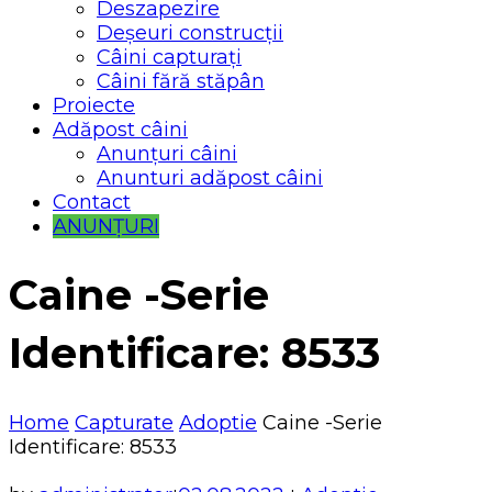
Deszapezire
Deșeuri construcții
Câini capturați
Câini fără stăpân
Proiecte
Adăpost câini
Anunțuri câini
Anunturi adăpost câini
Contact
ANUNȚURI
Caine -Serie
Identificare: 8533
Home
Capturate
Adoptie
Caine -Serie
Identificare: 8533