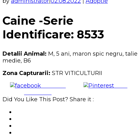
by
administrator
02.08.2022
Adoptie
|
|
Caine -Serie
Identificare: 8533
Detalii Animal:
M, 5 ani, maron spic negru, talie
medie, B6
Zona Capturarii:
STR VITICULTURII
Share on
Save
Facebook
Did You Like This Post? Share it :