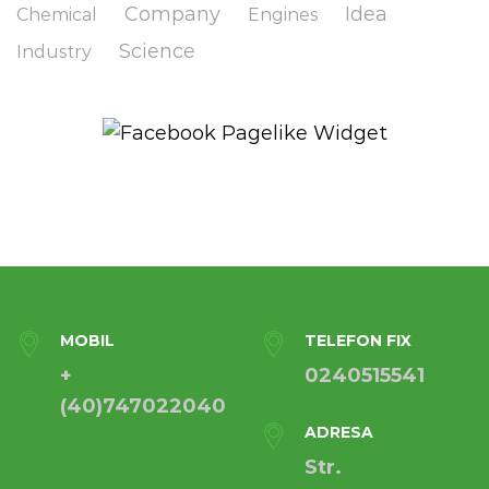
Company
Idea
Chemical
Engines
Science
Industry
MOBIL
TELEFON FIX
+
0240515541
(40)747022040
ADRESA
Str.