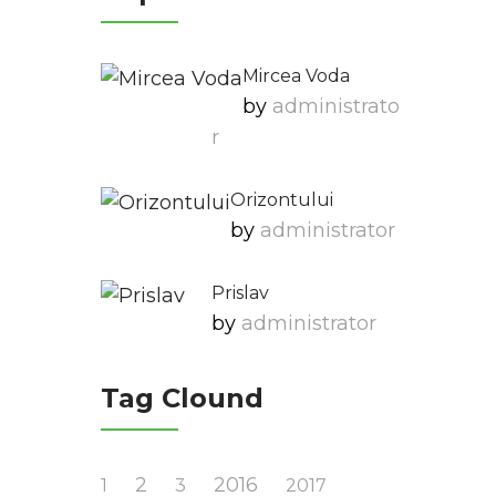
Mircea Voda
by
Administrato
R
Orizontului
by
Administrator
Prislav
by
Administrator
Tag Clound
2
2016
1
3
2017