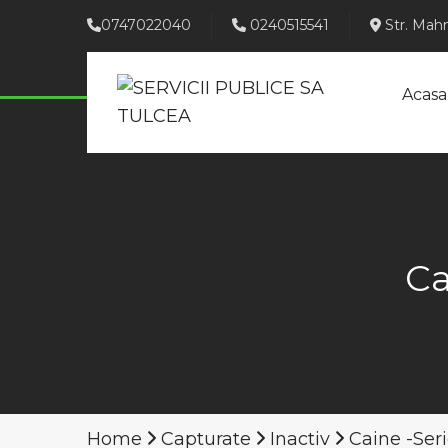
0747022040
0240515541
Str. Mahm
Acasa
Ca
Home
Capturate
Inactiv
Caine -Seri