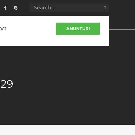
act
ANUNȚURI
529