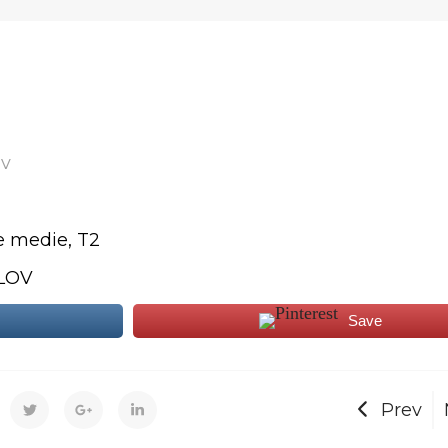
iv
ie medie, T2
LOV
Save
Prev