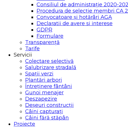
Consiliul de administrație 2020-20
Procedura de selecție membri CA 
Convocatoare și hotărâri AGA
Declaratii de avere si interese
GDPR
Formulare
Transparență
Tarife
Servicii
Colectare selectivă
Salubrizare stradală
Spații verzi
Plantări arbori
Întreținere fântâni
Gunoi menajer
Deszapezire
Deșeuri construcții
Câini capturați
Câini fără stăpân
Proiecte