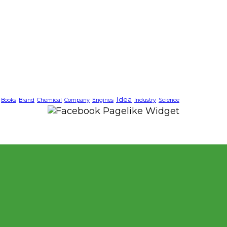
Idea
Books
Brand
Chemical
Company
Engines
Industry
Science