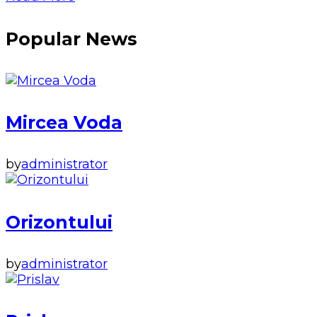
Popular News
Mircea Voda
by
administrator
Orizontului
by
administrator