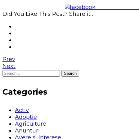
Share on Face
Did You Like This Post? Share it :
Prev
Next
Search
for:
Categories
Activ
Adoptie
Agriculture
Anunturi
Avere si Interese