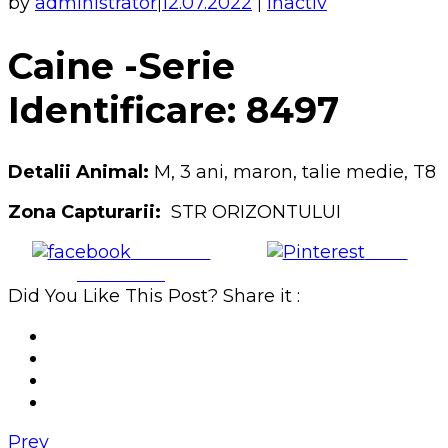
by
administrator
12.07.2022
Inactiv
|
|
Caine -Serie
Identificare: 8497
Detalii Animal:
M, 3 ani, maron, talie medie, T8
Zona Capturarii:
STR ORIZONTULUI
Share on
Save
Facebook
Did You Like This Post? Share it :
Prev