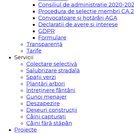
Consiliul de administrație 2020-20
Procedura de selecție membri CA 
Convocatoare și hotărâri AGA
Declaratii de avere si interese
GDPR
Formulare
Transparență
Tarife
Servicii
Colectare selectivă
Salubrizare stradală
Spații verzi
Plantări arbori
Întreținere fântâni
Gunoi menajer
Deszapezire
Deșeuri construcții
Câini capturați
Câini fără stăpân
Proiecte