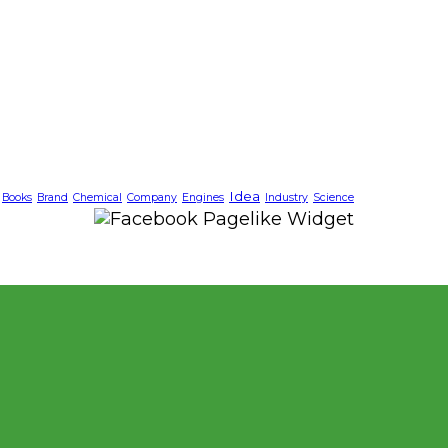
Idea
Books
Brand
Chemical
Company
Engines
Industry
Science