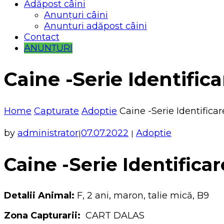
Adăpost câini
Anunțuri câini
Anunturi adăpost câini
Contact
ANUNȚURI
Caine -Serie Identific
Home
Capturate
Adoptie
Caine -Serie Identificar
by
administrator
07.07.2022
Adoptie
|
|
Caine -Serie Identificar
Detalii Animal:
F, 2 ani, maron, talie mică, B9
Zona Capturarii:
CART DALAS