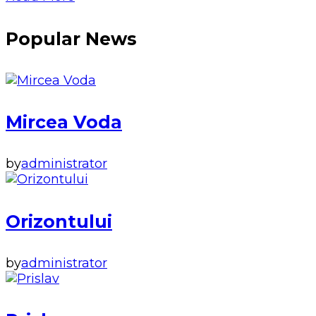
Popular News
Mircea Voda
by
administrator
Orizontului
by
administrator