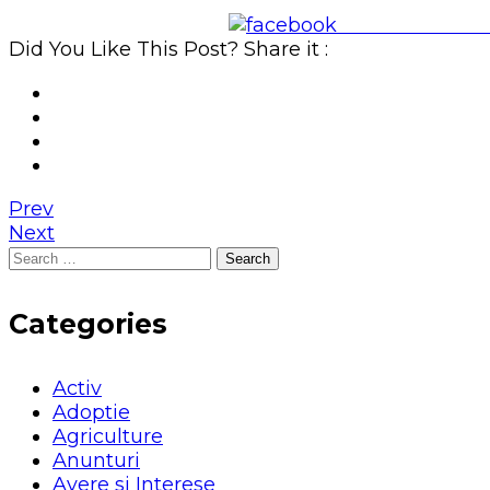
Share on Face
Did You Like This Post? Share it :
Prev
Next
Search
for:
Categories
Activ
Adoptie
Agriculture
Anunturi
Avere si Interese