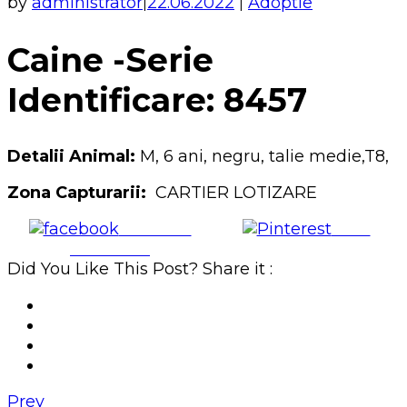
by
administrator
22.06.2022
Adoptie
|
|
Caine -Serie
Identificare: 8457
Detalii Animal:
M, 6 ani, negru, talie medie,T8,
Zona Capturarii:
CARTIER LOTIZARE
Share on
Save
Facebook
Did You Like This Post? Share it :
Prev