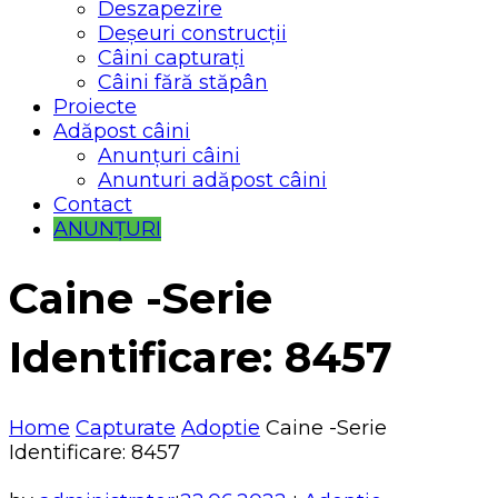
Deszapezire
Deșeuri construcții
Câini capturați
Câini fără stăpân
Proiecte
Adăpost câini
Anunțuri câini
Anunturi adăpost câini
Contact
ANUNȚURI
Caine -Serie
Identificare: 8457
Home
Capturate
Adoptie
Caine -Serie
Identificare: 8457