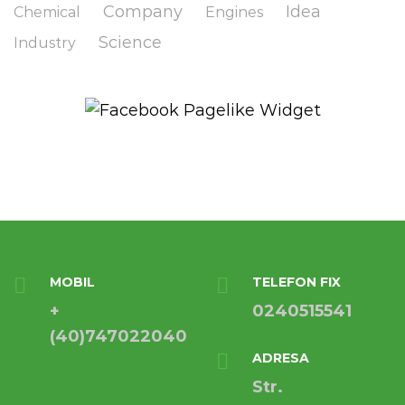
Company
Idea
Chemical
Engines
Science
Industry
MOBIL
TELEFON FIX
+
0240515541
(40)747022040
ADRESA
Str.