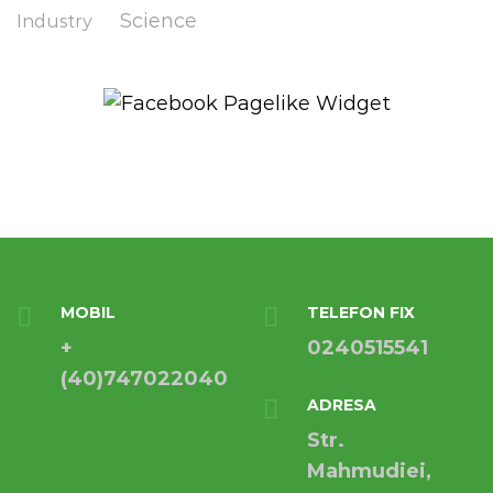
Science
Industry
MOBIL
TELEFON FIX
+
0240515541
(40)747022040
ADRESA
Str.
Mahmudiei,