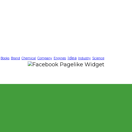
Idea
Books
Brand
Chemical
Company
Engines
Industry
Science