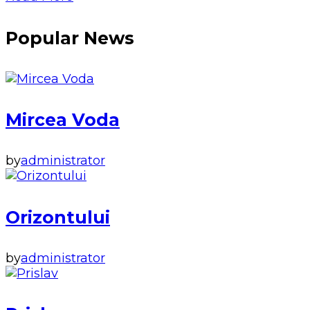
Popular News
Mircea Voda
by
administrator
Orizontului
by
administrator