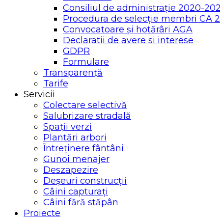
Consiliul de administrație 2020-20
Procedura de selecție membri CA 
Convocatoare și hotărâri AGA
Declaratii de avere si interese
GDPR
Formulare
Transparență
Tarife
Servicii
Colectare selectivă
Salubrizare stradală
Spații verzi
Plantări arbori
Întreținere fântâni
Gunoi menajer
Deszapezire
Deșeuri construcții
Câini capturați
Câini fără stăpân
Proiecte