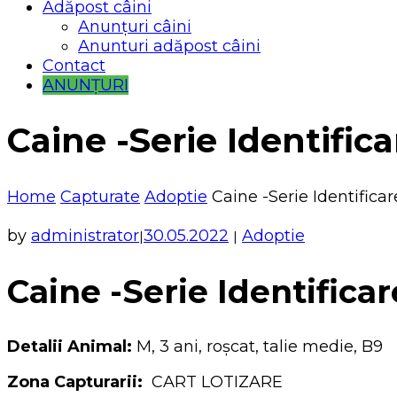
Adăpost câini
Anunțuri câini
Anunturi adăpost câini
Contact
ANUNȚURI
Caine -Serie Identifica
Home
Capturate
Adoptie
Caine -Serie Identificar
by
administrator
30.05.2022
Adoptie
|
|
Caine -Serie Identificar
Detalii Animal:
M, 3 ani, roșcat, talie medie, B9
Zona Capturarii:
CART LOTIZARE