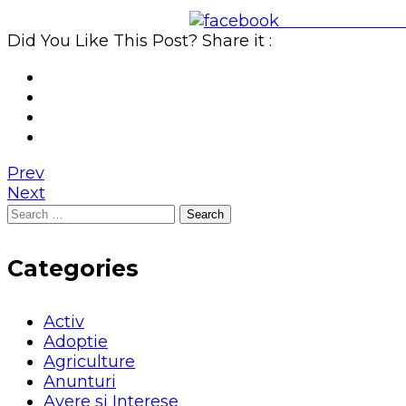
Share on Face
Did You Like This Post? Share it :
Prev
Next
Search
for:
Categories
Activ
Adoptie
Agriculture
Anunturi
Avere si Interese