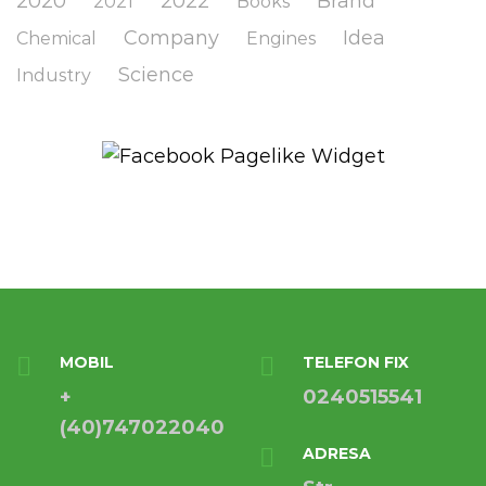
2020
2022
Brand
2021
Books
Company
Idea
Chemical
Engines
Science
Industry
MOBIL
TELEFON FIX
+
0240515541
(40)747022040
ADRESA