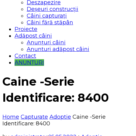
Deszapezire
Deșeuri construcții
Câini capturați
Câini fără stăpân
Proiecte
Adăpost câini
Anunțuri câini
Anunturi adăpost câini
Contact
ANUNȚURI
Caine -Serie
Identificare: 8400
Home
Capturate
Adoptie
Caine -Serie
Identificare: 8400