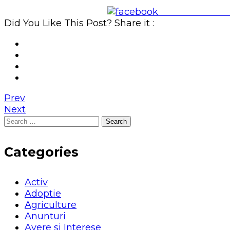
Share on Face
Did You Like This Post? Share it :
Prev
Next
Search
for:
Categories
Activ
Adoptie
Agriculture
Anunturi
Avere si Interese