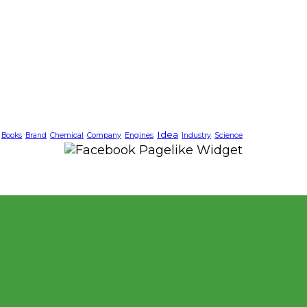
Idea
Books
Brand
Chemical
Company
Engines
Industry
Science