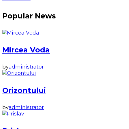
Popular News
Mircea Voda
by
administrator
Orizontului
by
administrator