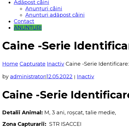
Adăpost câini
Anunțuri câini
Anunturi adăpost câini
Contact
ANUNȚURI
Caine -Serie Identifica
Home
Capturate
Inactiv
Caine -Serie Identificare
by
administrator
12.05.2022
Inactiv
|
|
Caine -Serie Identificar
Detalii Animal:
M, 3 ani, roșcat, talie medie,
Zona Capturarii:
STR ISACCEI