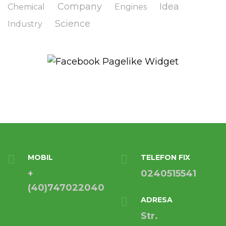
Company
Idea
Chemical
Engines
Science
Industry
MOBIL
TELEFON FIX
+
0240515541
(40)747022040
ADRESA
Str.