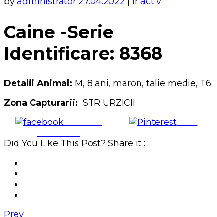
by
administrator
27.04.2022
Inactiv
|
|
Caine -Serie
Identificare: 8368
Detalii Animal:
M, 8 ani, maron, talie medie, T6
Zona Capturarii:
STR URZICII
Share on
Save
Facebook
Did You Like This Post? Share it :
Prev