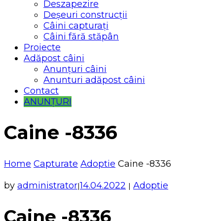
Deszapezire
Deșeuri construcții
Câini capturați
Câini fără stăpân
Proiecte
Adăpost câini
Anunțuri câini
Anunturi adăpost câini
Contact
ANUNȚURI
Caine -8336
Home
Capturate
Adoptie
Caine -8336
by
administrator
14.04.2022
Adoptie
|
|
Caine -8336