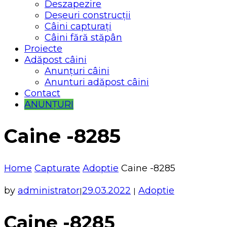
Deszapezire
Deșeuri construcții
Câini capturați
Câini fără stăpân
Proiecte
Adăpost câini
Anunțuri câini
Anunturi adăpost câini
Contact
ANUNȚURI
Caine -8285
Home
Capturate
Adoptie
Caine -8285
by
administrator
29.03.2022
Adoptie
|
|
Caine -8285