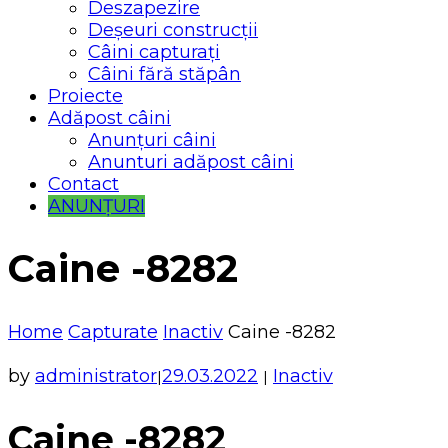
Deszapezire
Deșeuri construcții
Câini capturați
Câini fără stăpân
Proiecte
Adăpost câini
Anunțuri câini
Anunturi adăpost câini
Contact
ANUNȚURI
Caine -8282
Home
Capturate
Inactiv
Caine -8282
by
administrator
29.03.2022
Inactiv
|
|
Caine -8282