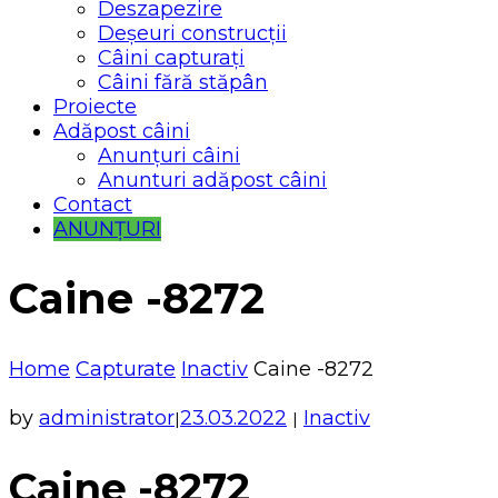
Deszapezire
Deșeuri construcții
Câini capturați
Câini fără stăpân
Proiecte
Adăpost câini
Anunțuri câini
Anunturi adăpost câini
Contact
ANUNȚURI
Caine -8272
Home
Capturate
Inactiv
Caine -8272
by
administrator
23.03.2022
Inactiv
|
|
Caine -8272