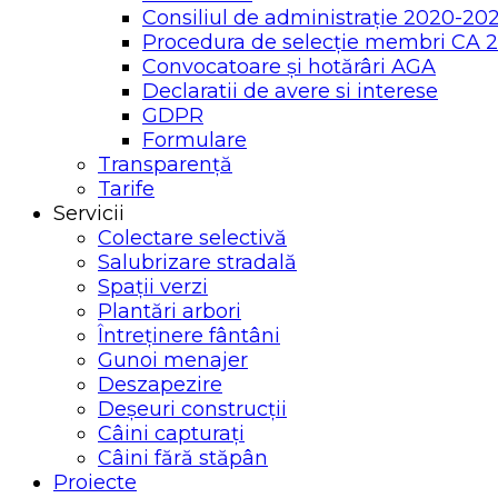
Consiliul de administrație 2020-20
Procedura de selecție membri CA 
Convocatoare și hotărâri AGA
Declaratii de avere si interese
GDPR
Formulare
Transparență
Tarife
Servicii
Colectare selectivă
Salubrizare stradală
Spații verzi
Plantări arbori
Întreținere fântâni
Gunoi menajer
Deszapezire
Deșeuri construcții
Câini capturați
Câini fără stăpân
Proiecte