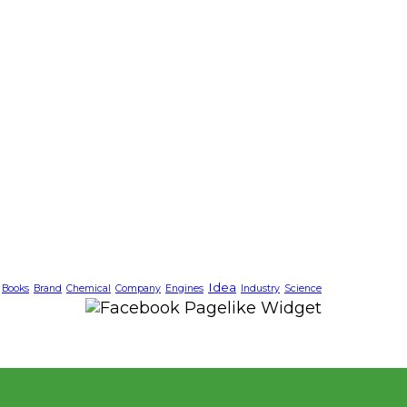
Idea
Books
Brand
Chemical
Company
Engines
Industry
Science