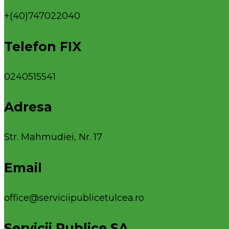
+(40)747022040
Telefon FIX
0240515541
Adresa
Str. Mahmudiei, Nr. 17
Email
office@serviciipublicetulcea.ro
Servicii Publice SA