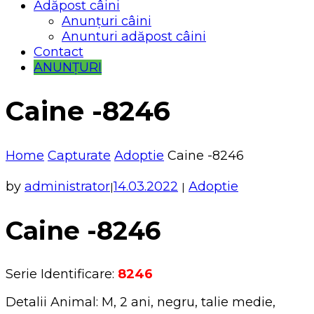
Adăpost câini
Anunțuri câini
Anunturi adăpost câini
Contact
ANUNȚURI
Caine -8246
Home
Capturate
Adoptie
Caine -8246
by
administrator
14.03.2022
Adoptie
|
|
Caine -8246
Serie Identificare:
8246
Detalii Animal: M, 2 ani, negru, talie medie,