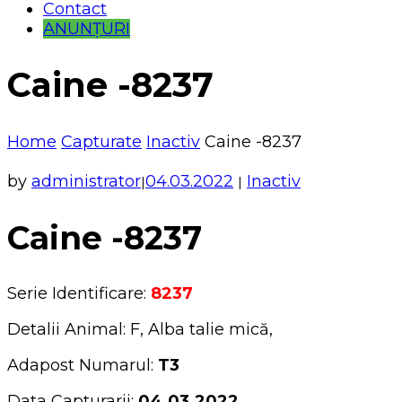
Contact
ANUNȚURI
Caine -8237
Home
Capturate
Inactiv
Caine -8237
by
administrator
04.03.2022
Inactiv
|
|
Caine -8237
Serie Identificare:
8237
Detalii Animal: F, Alba talie mică,
Adapost Numarul:
T3
Data Capturarii:
04.03.2022