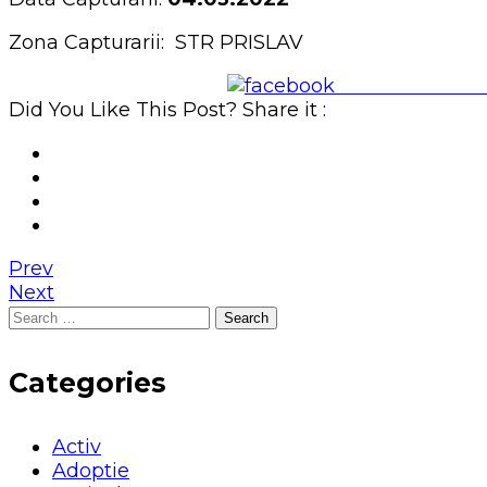
Zona Capturarii: STR PRISLAV
Share on Face
Did You Like This Post? Share it :
Prev
Next
Search
for:
Categories
Activ
Adoptie