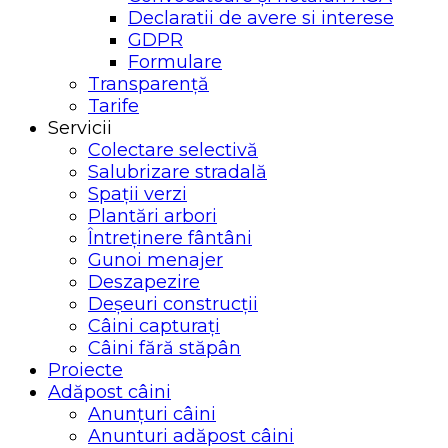
Declaratii de avere si interese
GDPR
Formulare
Transparență
Tarife
Servicii
Colectare selectivă
Salubrizare stradală
Spații verzi
Plantări arbori
Întreținere fântâni
Gunoi menajer
Deszapezire
Deșeuri construcții
Câini capturați
Câini fără stăpân
Proiecte
Adăpost câini
Anunțuri câini
Anunturi adăpost câini