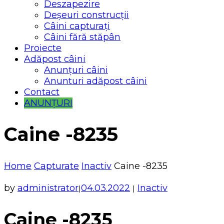
Deszapezire
Deșeuri construcții
Câini capturați
Câini fără stăpân
Proiecte
Adăpost câini
Anunțuri câini
Anunturi adăpost câini
Contact
ANUNȚURI
Caine -8235
Home
Capturate
Inactiv
Caine -8235
by
administrator
04.03.2022
Inactiv
|
|
Caine -8235