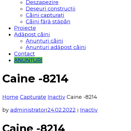
Deszapezire
Deșeuri construcții
Câini capturați
Câini fără stăpân
Proiecte
Adăpost câini
Anunțuri câini
Anunturi adăpost câini
Contact
ANUNȚURI
Caine -8214
Home
Capturate
Inactiv
Caine -8214
by
administrator
24.02.2022
Inactiv
|
|
Caine -8214