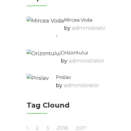
Mircea Voda
by
Administrato
R
Orizontului
by
Administrator
Prislav
by
Administrator
Tag Clound
2
2016
1
3
2017