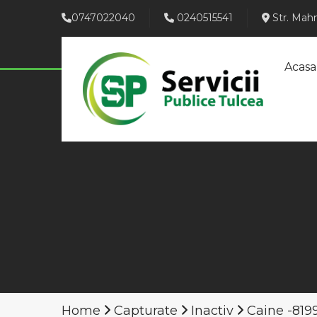
0747022040
0240515541
Str. Mahm
Acasa
Home
Capturate
Inactiv
Caine -819