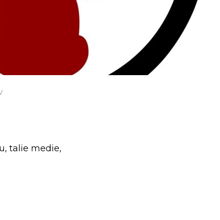
v
u, talie medie,