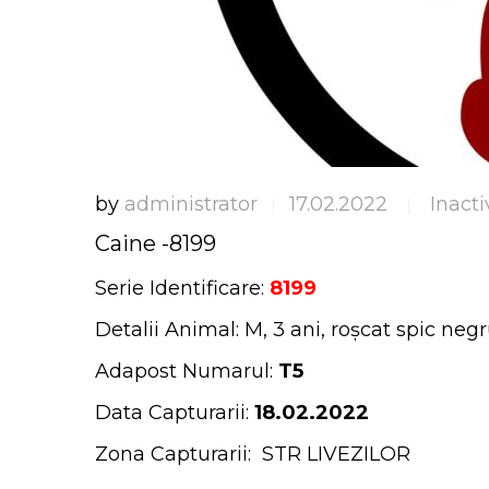
by
administrator
17.02.2022
Inacti
|
|
Caine -8199
Serie Identificare:
8199
Detalii Animal: M, 3 ani, roșcat spic negr
Adapost Numarul:
T5
Data Capturarii:
18.02.2022
Zona Capturarii: STR LIVEZILOR