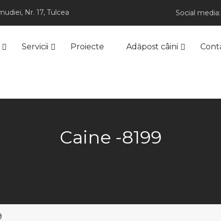
udiei, Nr. 17, Tulcea
Social media:
Servicii
Proiecte
Adăpost câini
Cont
Caine -8199
9