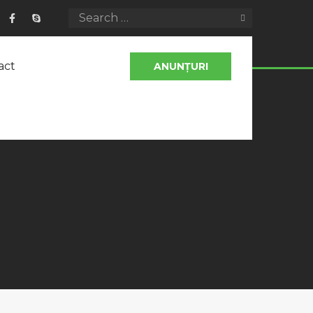
act
ANUNȚURI