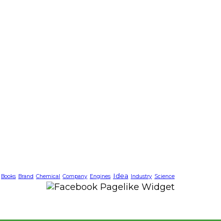
Idea
Books
Brand
Chemical
Company
Engines
Industry
Science