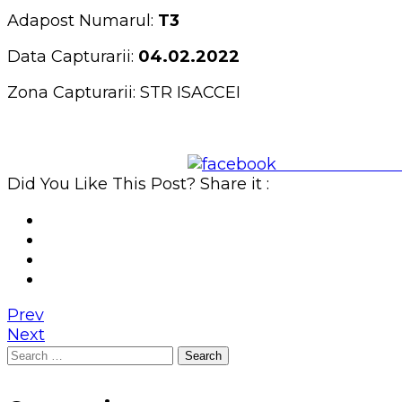
Adapost Numarul:
T3
Data Capturarii:
04.02.2022
Zona Capturarii: STR ISACCEI
Share on Face
Did You Like This Post? Share it :
Prev
Next
Search
for: