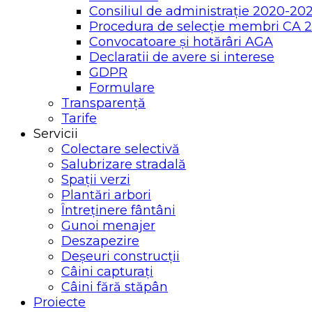
Consiliul de administrație 2020-20
Procedura de selecție membri CA 
Convocatoare și hotărâri AGA
Declaratii de avere si interese
GDPR
Formulare
Transparență
Tarife
Servicii
Colectare selectivă
Salubrizare stradală
Spații verzi
Plantări arbori
Întreținere fântâni
Gunoi menajer
Deszapezire
Deșeuri construcții
Câini capturați
Câini fără stăpân
Proiecte