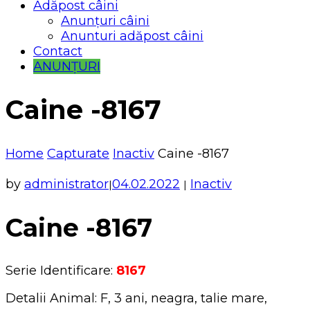
Adăpost câini
Anunțuri câini
Anunturi adăpost câini
Contact
ANUNȚURI
Caine -8167
Home
Capturate
Inactiv
Caine -8167
by
administrator
04.02.2022
Inactiv
|
|
Caine -8167
Serie Identificare:
8167
Detalii Animal: F, 3 ani, neagra, talie mare,