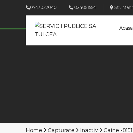
0747022040
0240515541
Str. Mahm
Acasa
Home
Capturate
Inactiv
Caine -8151