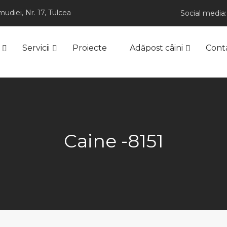
udiei, Nr. 17, Tulcea
Social media:
Servicii
Proiecte
Adăpost câini
Cont
Caine -8151