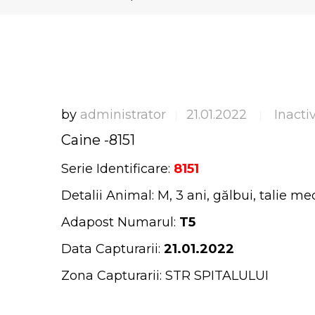
by
administrator
21.01.2022
Inacti
|
|
Caine -8151
Serie Identificare:
8151
Detalii Animal: M, 3 ani, gălbui, talie me
Adapost Numarul:
T5
Data Capturarii:
21.01.2022
Zona Capturarii: STR SPITALULUI