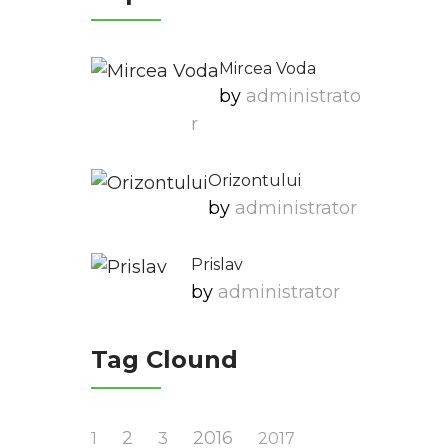
Mircea Voda
by
Administrato
R
Orizontului
by
Administrator
Prislav
by
Administrator
Tag Clound
2
2016
1
3
2017