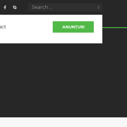
act
ANUNȚURI