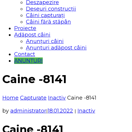
Deszapezire
Deșeuri construcții
Câini capturați
Câini fără stăpân
Proiecte
Adăpost câini
Anunțuri câini
Anunturi adăpost câini
Contact
ANUNȚURI
Caine -8141
Home
Capturate
Inactiv
Caine -8141
by
administrator
18.01.2022
Inactiv
|
|
Caine -8141