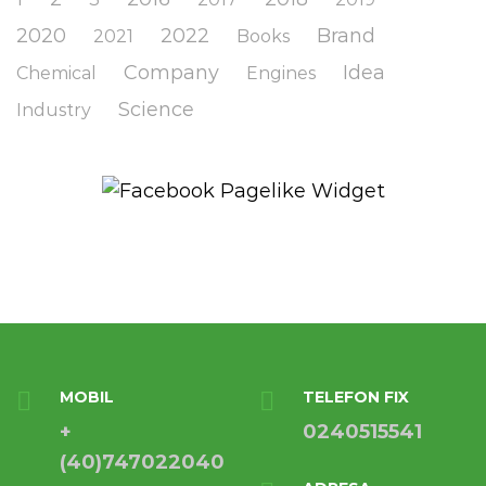
2020
2022
Brand
2021
Books
Company
Idea
Chemical
Engines
Science
Industry
MOBIL
TELEFON FIX
+
0240515541
(40)747022040