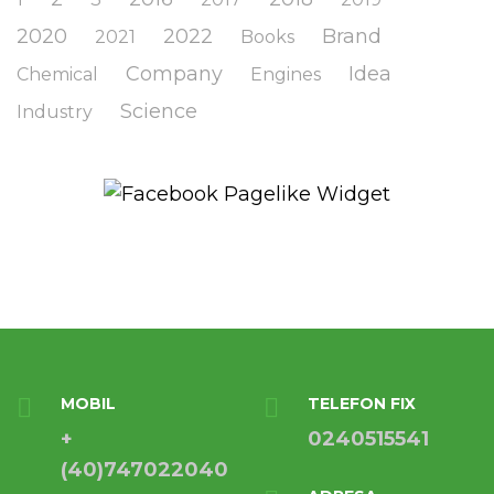
2020
2022
Brand
2021
Books
Company
Idea
Chemical
Engines
Science
Industry
MOBIL
TELEFON FIX
+
0240515541
(40)747022040