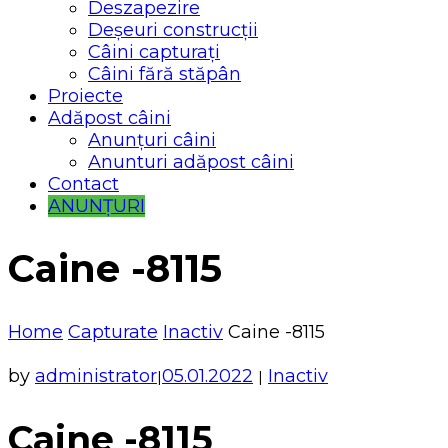
Deszapezire
Deșeuri construcții
Câini capturați
Câini fără stăpân
Proiecte
Adăpost câini
Anunțuri câini
Anunturi adăpost câini
Contact
ANUNȚURI
Caine -8115
Home
Capturate
Inactiv
Caine -8115
by
administrator
05.01.2022
Inactiv
|
|
Caine -8115