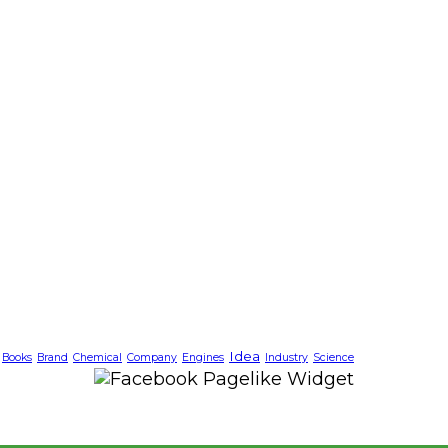
Idea
Books
Brand
Chemical
Company
Engines
Industry
Science