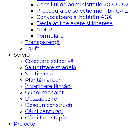
Consiliul de administrație 2020-20
Procedura de selecție membri CA 
Convocatoare și hotărâri AGA
Declaratii de avere si interese
GDPR
Formulare
Transparență
Tarife
Servicii
Colectare selectivă
Salubrizare stradală
Spații verzi
Plantări arbori
Întreținere fântâni
Gunoi menajer
Deszapezire
Deșeuri construcții
Câini capturați
Câini fără stăpân
Proiecte