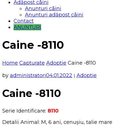
Adăpost câini
Anunțuri câini
Anunturi adăpost câini
Contact
ANUNȚURI
Caine -8110
Home
Capturate
Adoptie
Caine -8110
by
administrator
04.01.2022
Adoptie
|
|
Caine -8110
Serie Identificare:
8110
Detalii Animal: M, 6 ani, cenușiu, talie mare