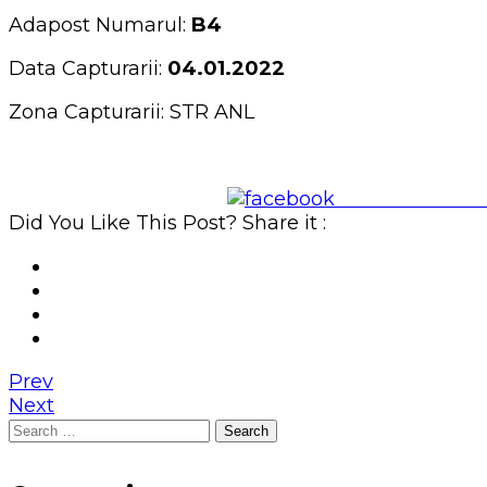
Adapost Numarul:
B4
Data Capturarii:
04.01.2022
Zona Capturarii: STR ANL
Share on Face
Did You Like This Post? Share it :
Prev
Next
Search
for: