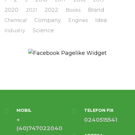
2020
2022
Brand
2021
Books
Company
Idea
Chemical
Engines
Science
Industry
MOBIL
TELEFON FIX
+
0240515541
(40)747022040