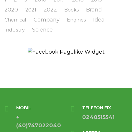
2020
2022
Brand
2021
Books
Company
Idea
Chemical
Engines
Science
Industry
MOBIL
TELEFON FIX
+
0240515541
(40)747022040