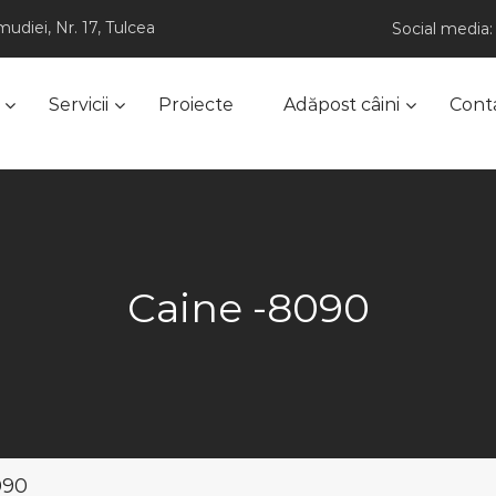
udiei, Nr. 17, Tulcea
Social media:
Servicii
Proiecte
Adăpost câini
Cont
Caine -8090
090