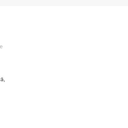
e
că,