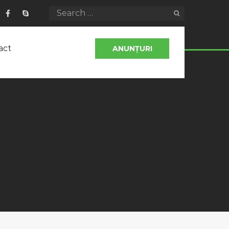
act
ANUNȚURI