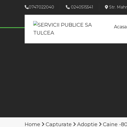
0747022040
0240515541
Str. Mahm
Acasa
Home
Capturate
Adoptie
Caine -8