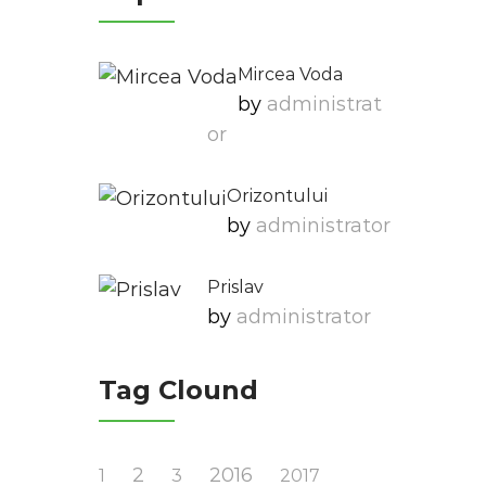
Mircea Voda
by
Administrat
Or
Orizontului
by
Administrator
Prislav
by
Administrator
Tag Clound
2
2016
1
3
2017