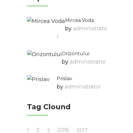
Mircea Voda
by
Administrato
R
Orizontului
by
Administrator
Prislav
by
Administrator
Tag Clound
2
2016
1
3
2017