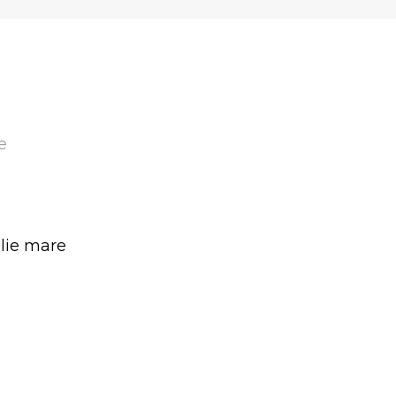
e
alie mare