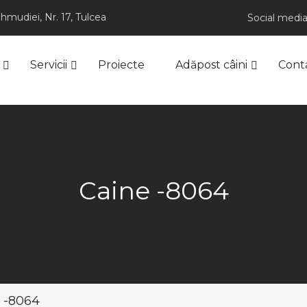
hmudiei, Nr. 17, Tulcea
Social media
Servicii
Proiecte
Adăpost câini
Cont
Caine -8064
 -8064