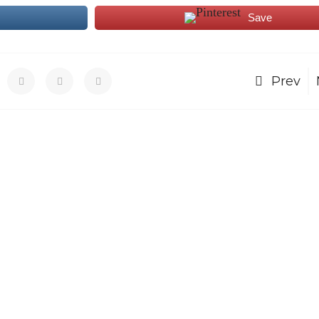
Save
Prev