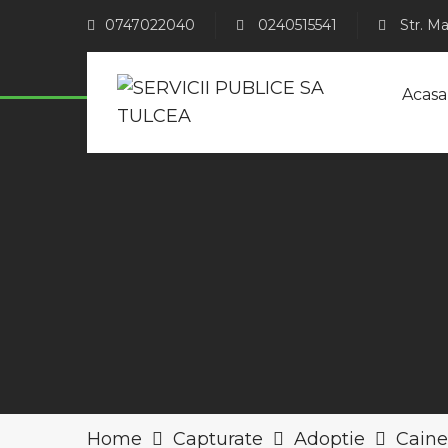
0747022040
0240515541
Str. Ma
Acasa
Home
Capturate
Adoptie
Caine