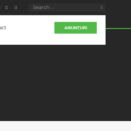
:
act
ANUNȚURI