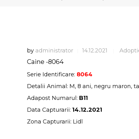
by
administrator
14.12.2021
Adopti
|
|
Caine -8064
Serie Identificare:
8064
Detalii Animal: M, 8 ani, negru maron, t
Adapost Numarul:
B11
Data Capturarii:
14.12.2021
Zona Capturarii: Lidl