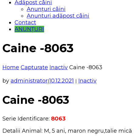
Adăpost câini
Anunțuri câini
Anunturi adăpost câini
Contact
ANUNȚURI
Caine -8063
Home
Capturate
Inactiv
Caine -8063
by
administrator
10.12.2021
Inactiv
|
|
Caine -8063
Serie Identificare:
8063
Detalii Animal: M, 5 ani, maron negru,talie mică