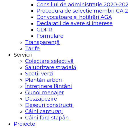
Consiliul de administrație 2020-20
Procedura de selecție membri CA 
Convocatoare și hotărâri AGA
Declaratii de avere si interese
GDPR
Formulare
Transparență
Tarife
Servicii
Colectare selectivă
Salubrizare stradală
Spații verzi
Plantări arbori
Întreținere fântâni
Gunoi menajer
Deszapezire
Deșeuri construcții
Câini capturați
Câini fără stăpân
Proiecte