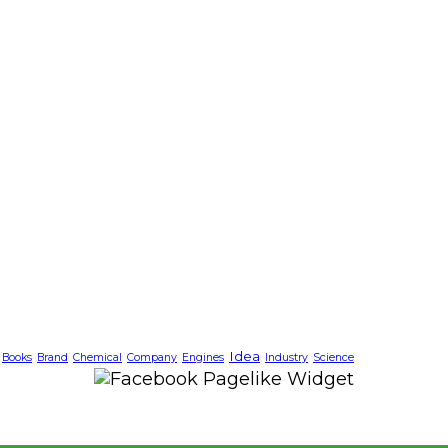
Idea
Books
Brand
Chemical
Company
Engines
Industry
Science