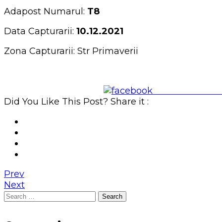
Adapost Numarul:
T8
Data Capturarii:
10.12.2021
Zona Capturarii: Str Primaverii
Share on Face
Did You Like This Post? Share it :
Prev
Next
Search
for: