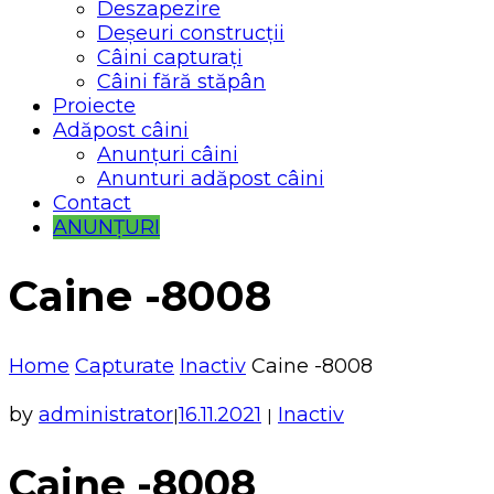
Deszapezire
Deșeuri construcții
Câini capturați
Câini fără stăpân
Proiecte
Adăpost câini
Anunțuri câini
Anunturi adăpost câini
Contact
ANUNȚURI
Caine -8008
Home
Capturate
Inactiv
Caine -8008
by
administrator
16.11.2021
Inactiv
|
|
Caine -8008