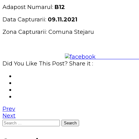
Adapost Numarul:
B12
Data Capturarii:
09.11.2021
Zona Capturarii: Comuna Stejaru
Share on Face
Did You Like This Post? Share it :
Prev
Next
Search
for: