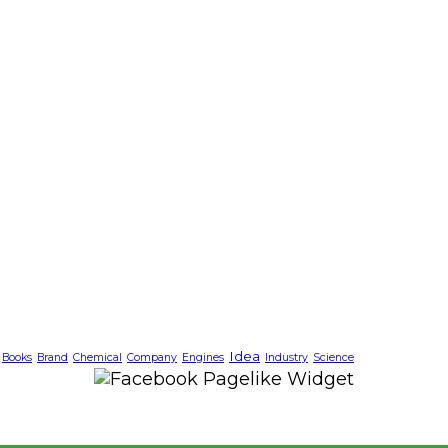
Idea
Books
Brand
Chemical
Company
Engines
Industry
Science