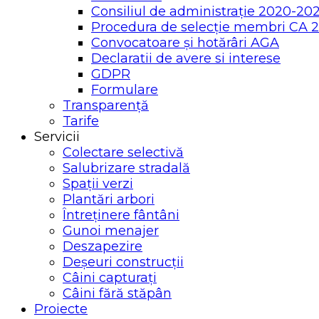
Consiliul de administrație 2020-20
Procedura de selecție membri CA 
Convocatoare și hotărâri AGA
Declaratii de avere si interese
GDPR
Formulare
Transparență
Tarife
Servicii
Colectare selectivă
Salubrizare stradală
Spații verzi
Plantări arbori
Întreținere fântâni
Gunoi menajer
Deszapezire
Deșeuri construcții
Câini capturați
Câini fără stăpân
Proiecte