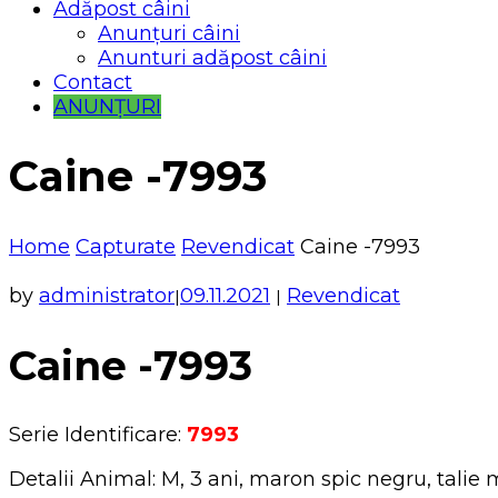
Adăpost câini
Anunțuri câini
Anunturi adăpost câini
Contact
ANUNȚURI
Caine -7993
Home
Capturate
Revendicat
Caine -7993
by
administrator
09.11.2021
Revendicat
|
|
Caine -7993
Serie Identificare:
7993
Detalii Animal: M, 3 ani, maron spic negru, talie