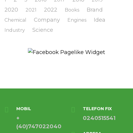
2020
2022
Brand
2021
Books
Company
Idea
Chemical
Engines
Science
Industry
MOBIL
TELEFON FIX
+
0240515541
(40)747022040