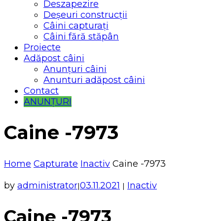
Deszapezire
Deșeuri construcții
Câini capturați
Câini fără stăpân
Proiecte
Adăpost câini
Anunțuri câini
Anunturi adăpost câini
Contact
ANUNȚURI
Caine -7973
Home
Capturate
Inactiv
Caine -7973
by
administrator
03.11.2021
Inactiv
|
|
Caine -7973