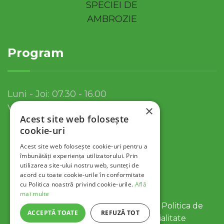
Program
Luni - Joi: 07.30 - 16.00
Vineri: 07.30 - 13.30
×
Acest site web folosește
cookie-uri
Acest site web folosește cookie-uri pentru a
îmbunătăți experiența utilizatorului. Prin
utilizarea site-ului nostru web, sunteți de
acord cu toate cookie-urile în conformitate
cu Politica noastră privind cookie-urile.
Află
mai multe
© 2022 Servicii Publice SA Tulcea |
Politica de
ACCEPTĂ TOATE
REFUZĂ TOT
Cookies
|
Politica de Confidentialitate