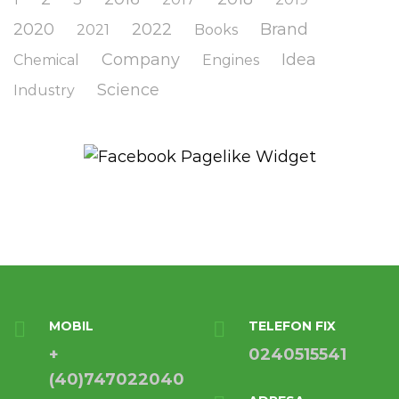
2020
2022
Brand
2021
Books
Company
Idea
Chemical
Engines
Science
Industry
MOBIL
TELEFON FIX
+
0240515541
(40)747022040