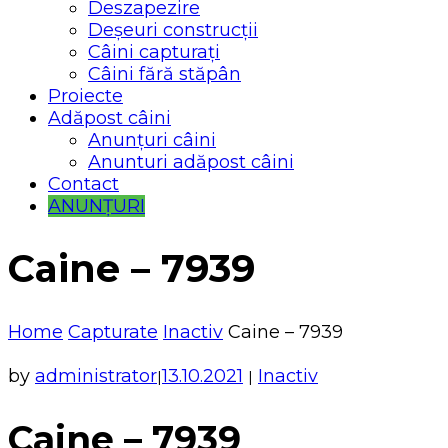
Deszapezire
Deșeuri construcții
Câini capturați
Câini fără stăpân
Proiecte
Adăpost câini
Anunțuri câini
Anunturi adăpost câini
Contact
ANUNȚURI
Caine – 7939
Home
Capturate
Inactiv
Caine – 7939
by
administrator
13.10.2021
Inactiv
|
|
Caine – 7939