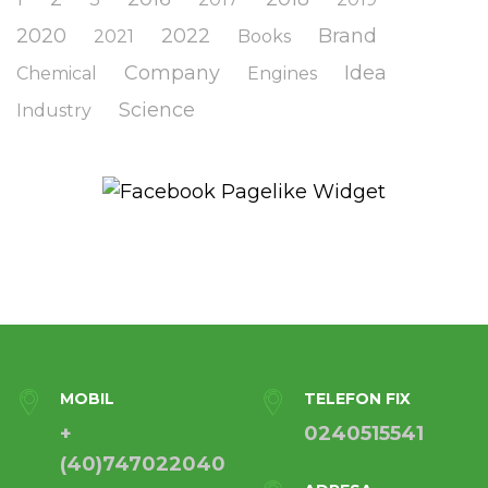
2020
2022
Brand
2021
Books
Company
Idea
Chemical
Engines
Science
Industry
MOBIL
TELEFON FIX
+
0240515541
(40)747022040